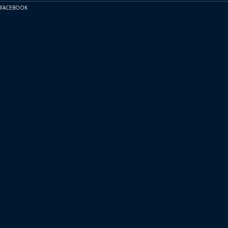
FACEBOOK
Ingatlanbérbeadás
Üzletviteli tanácsadás
Kreatív ipar