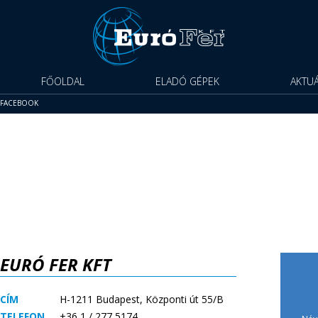
FŐOLDAL
ELADÓ GÉPEK
AKTUÁ
FACEBOOK
Ingatlanbérbeadás
Üzletviteli tanácsadás
Kreatív ipar
EURÓ FER KFT
CÍM
H-1211 Budapest, Központi út 55/B
TELEFON
+36 1 / 277 5174