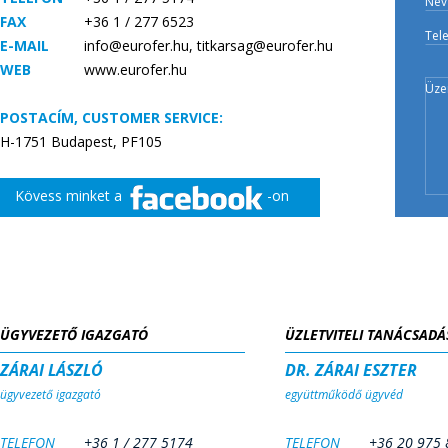
Név
FAX
+36 1 / 277 6523
Tel
E-MAIL
info@eurofer.hu
, titkarsag@eurofer.hu
WEB
www.eurofer.hu
Üze
POSTACÍM, CUSTOMER SERVICE:
H-1751 Budapest, PF105
Kövess minket a
-on
ÜGYVEZETŐ IGAZGATÓ
ÜZLETVITELI TANÁCSADÁ
ZÁRAI LÁSZLÓ
DR. ZÁRAI ESZTER
ügyvezető igazgató
együttműködő ügyvéd
TELEFON
+36 1 / 277 5174
TELEFON
+36 20 975 